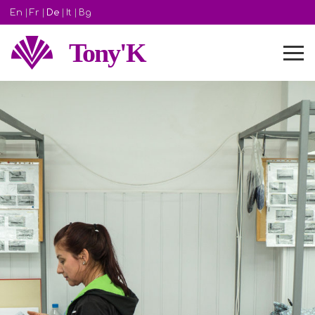
En
|
Fr
|
De
|
It
|
Bg
Tony'K