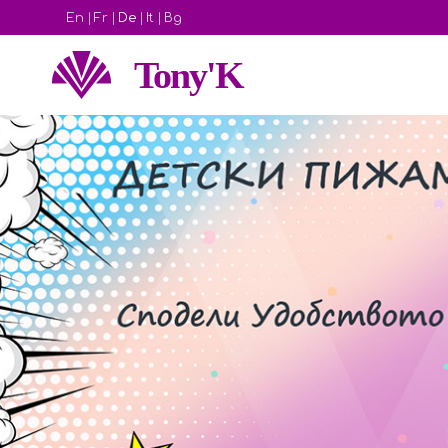
En
|
Fr
|
De
|
It
|
Bg
Tony'K