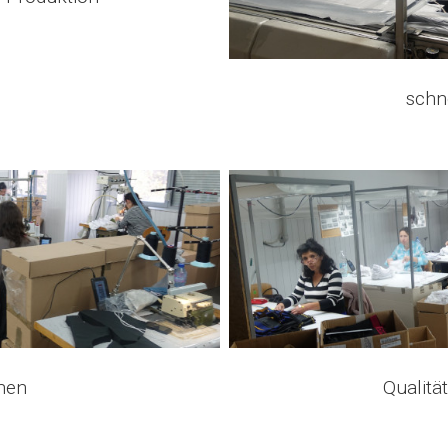
schn
hen
Qualitä