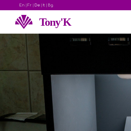
En
|
Fr
|
De
|
It
|
Bg
Tony'K